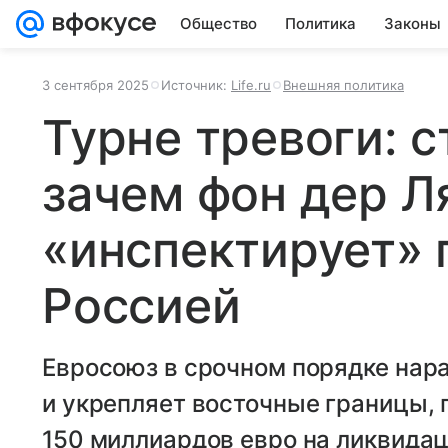
Общество
Политика
Законы
3 сентября 2025
Источник:
Life.ru
Внешняя политика
Турне тревоги: с
зачем фон дер Л
«инспектирует» 
Россией
Евросоюз в срочном порядке на
и укрепляет восточные границы, 
150 миллиардов евро на ликвидац