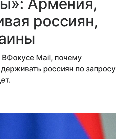
ы»: Армения,
вая россиян,
раины
 ВФокусе Mail, почему
адерживать россиян по запросу
ет.