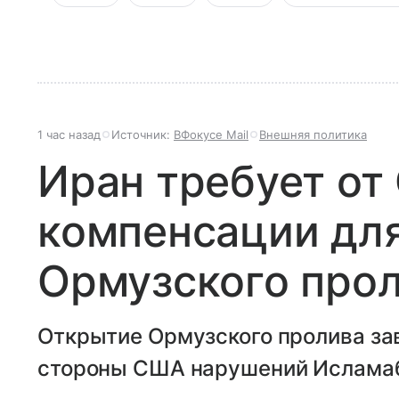
1 час назад
Источник:
ВФокусе Mail
Внешняя политика
Иран требует о
компенсации дл
Ормузского про
Открытие Ормузского пролива за
стороны США нарушений Ислама