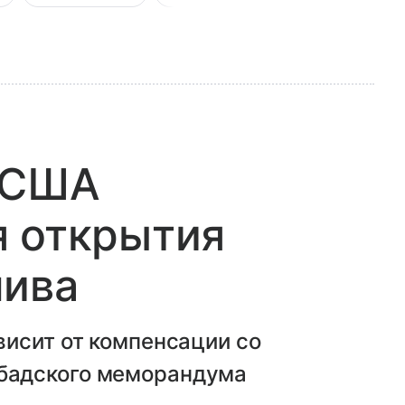
т США
я открытия
лива
висит от компенсации со
бадского меморандума