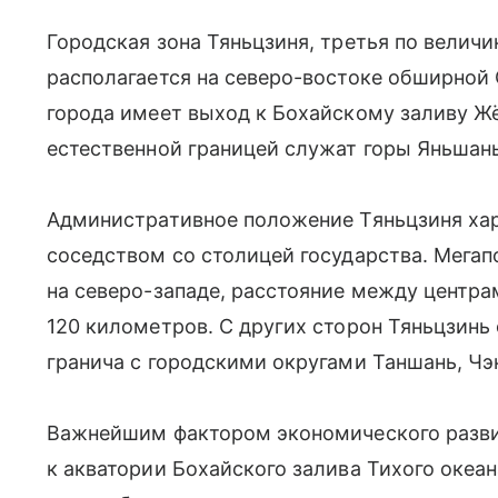
Городская зона Тяньцзиня, третья по величи
располагается на северо-востоке обширной
города имеет выход к Бохайскому заливу Жёл
естественной границей служат горы Яньшань
Административное положение Тяньцзиня ха
соседством со столицей государства. Мегап
на северо-западе, расстояние между центра
120 километров. С других сторон Тяньцзинь
гранича с городскими округами Таншань, Чэ
Важнейшим фактором экономического развит
к акватории Бохайского залива Тихого океа