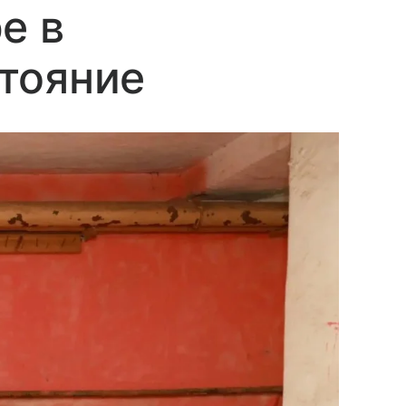
е в
тояние