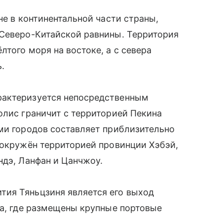
не в континентальной части страны,
 Северо-Китайской равнины. Территория
того моря на востоке, а с севера
.
рактеризуется непосредственным
олис граничит с территорией Пекина
ми городов составляет приблизительно
 окружён территорией провинции Хэбэй,
ндэ, Ланфан и Цанчжоу.
ия Тяньцзиня является его выход
на, где размещены крупные портовые