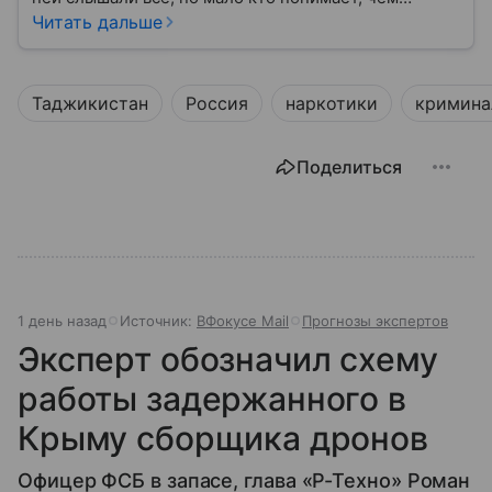
именно занимается Федеральная служба
Читать дальше
безопасности, как устроена ее работа, подробнее —
в материале.
Таджикистан
Россия
наркотики
кримина
Поделиться
1 день назад
Источник:
ВФокусе Mail
Прогнозы экспертов
Эксперт обозначил схему
работы задержанного в
Крыму сборщика дронов
Офицер ФСБ в запасе, глава «Р-Техно» Роман