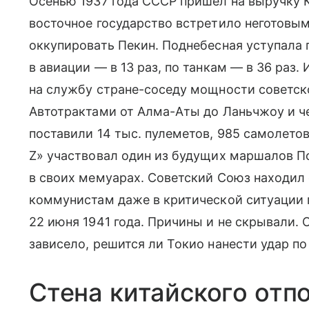
Осенью 1937 года СССР пришел на выручку К
восточное государство встретило неготовы
оккупировать Пекин. Поднебесная уступала
в авиации — в 13 раз, по танкам — в 36 раз
на службу стране-соседу мощности советс
Автотрактами от Алма-Аты до Ланьчжоу и ч
поставили 14 тыс. пулеметов, 985 самолетов
Z» участвовал один из будущих маршалов П
в своих мемуарах. Советский Союз находил
коммунистам даже в критической ситуации 
22 июня 1941 года. Причины и не скрывали.
зависело, решится ли Токио нанести удар п
Стена китайского отп