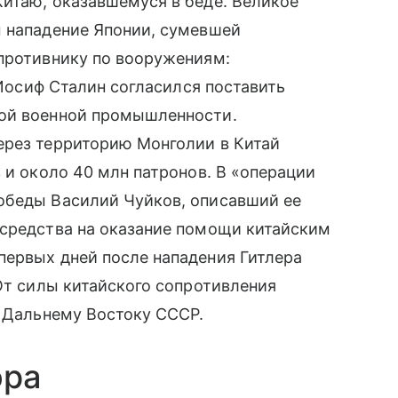
итаю, оказавшемуся в беде. Великое
м нападение Японии, сумевшей
 противнику по вооружениям:
. Иосиф Сталин согласился поставить
кой военной промышленности.
ерез территорию Монголии в Китай
 и около 40 млн патронов. В «операции
обеды Василий Чуйков, описавший ее
 средства на оказание помощи китайским
первых дней после нападения Гитлера
 От силы китайского сопротивления
о Дальнему Востоку СССР.
ора