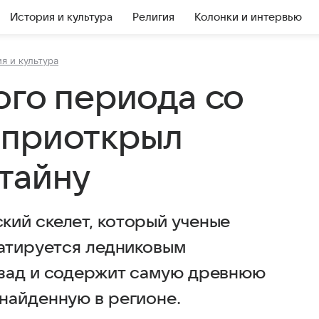
История и культура
Религия
Колонки и интервью
я и культура
ого периода со
 приоткрыл
тайну
ий скелет, который ученые
датируется ледниковым
азад и содержит самую древнюю
найденную в регионе.