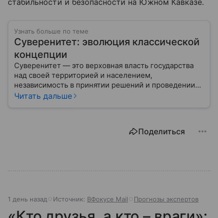
стабильности и безопасности на Южном Кавказе.
Узнать больше по теме
Суверенитет: эволюция классической
концепции
Суверенитет — это верховная власть государства
над своей территорией и населением,
независимость в принятии решений и проведении
внешней политики.
Читать дальше
Поделиться
1 день назад
Источник:
ВФокусе Mail
Прогнозы экспертов
«Кто друзья, а кто – враги»: