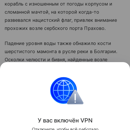
корабль с изношенным от погоды корпусом и
сломанной мачтой, на которой когда-то
развевался нацистский флаг, привлек внимание
прохожих возле сербского порта Прахово.
Падение уровня воды также обнажило кости
шерстистого мамонта в русле реки в Болгарии.
Осколки челюсти и бивня, найденные возле
северо-восточного города Русе, "очень вероятно"
принадлежали шерстистому мамонту, жившему во
время ледникового периода, сообщил AFP
Николай Ненов, директор Регионального
исторического музея.
Поделиться
У вас включ
ён
V
P
N
Отключите, чтобы всё работало