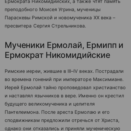
Ермократа Никомидийских, а также чтят память
преподобного Моисея Угрина, мученицы
Параскевы Римской и новомученика XX века –
пресвитера Сергия Стрельникова.
Мученики Ермолай, Ермипп и
Ермократ Никомидийские
Римские иереи, жившие в III–IV веках. Пострадали
во времена гонений при императоре Максимиане.
Иерей Ермолай тайно проповедовал христианство
и наставлял язычников в вере. Именно он крестил
будущего великомученика и целителя
Пантелеимона. После ареста Ермолаю и его
сподвижникам предложили отречься от Христа,
однако они отказались и приняли мученическую