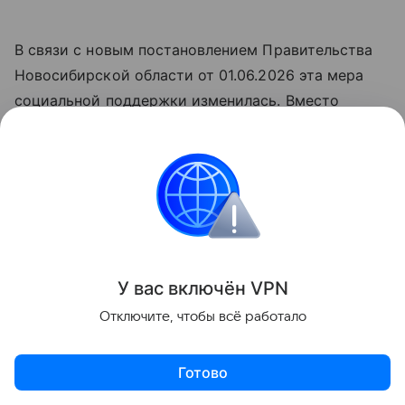
В связи с новым постановлением Правительства
Новосибирской области от 01.06.2026 эта мера
социальной поддержки изменилась. Вместо
приобретения автомобильного транспорта семьи,
воспитывающие семь и более детей,
обеспечиваются сертификатом на
единовременную денежную выплату в размере
фактической стоимости автомобильного
транспорта, но на сумму не более двух миллионов
рублей.
У вас включ
ён
V
P
N
Отключите, чтобы всё работало
В настоящее время из 44 478 многодетных семей,
состоящих на учёте в органах социальной защиты
Готово
населения Новосибирской области, в 414 семьях
воспитываются семь и более детей.