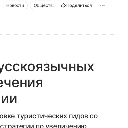
Новости
Общество
Поделиться
русскоязычных
ечения
сии
овке туристических гидов со
 стратегии по увеличению