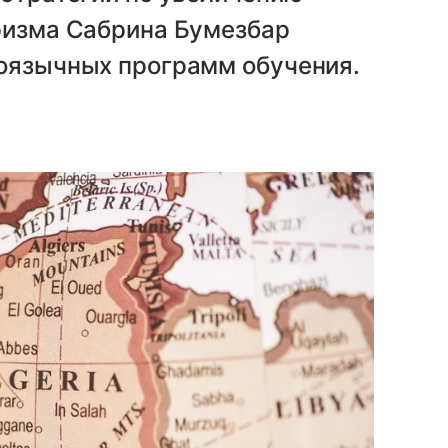
уризма Сабрина Бумезбар
коязычных программ обучения.