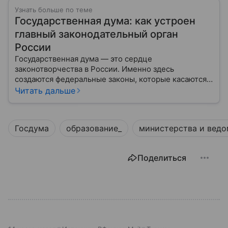
Узнать больше по теме
Государственная дума: как устроен
главный законодательный орган
России
Государственная дума — это сердце
законотворчества в России. Именно здесь
создаются федеральные законы, которые касаются
жизни каждого гражданина: от образования и
Читать дальше
медицины до налогов и внешней политики. В статье
разберем, как устроена Дума.
Госдума
образование_
министерства и ведо
Поделиться