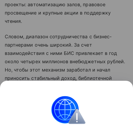
проекты: автоматизацию залов, правовое
просвещение и крупные акции в поддержку
чтения.
Словом, диапазон сотрудничества с бизнес-
партнерами очень широкий. За счет
взаимодействия с ними БИС привлекает в год
около четырех миллионов внебюджетных рублей.
Но, чтобы этот механизм заработал и начал
приносить стабильный доход, библиотечной
системе пришлось кардинально перестроить свою
работу, подчеркивает Надежда Теребенина. При
этом ее работники не забывают о главной миссии
- обеспечить каждому человеку бесплатный
доступ к знаниям, культуре и общению. .