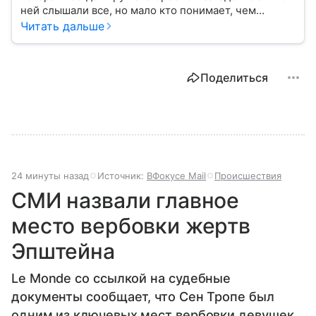
ней слышали все, но мало кто понимает, чем
именно занимается Федеральная служба
Читать дальше
безопасности, как устроена ее работа, подробнее —
в материале.
Поделиться
24 минуты назад
Источник:
ВФокусе Mail
Происшествия
СМИ назвали главное
место вербовки жертв
Эпштейна
Le Monde со ссылкой на судебные
документы сообщает, что Сен Тропе был
одним из ключевых мест вербовки девушек