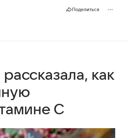
Поделиться
рассказала, как
чную
итамине C