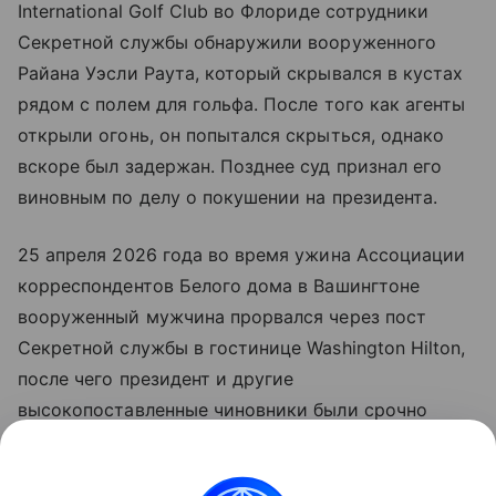
International Golf Club во Флориде сотрудники
Секретной службы обнаружили вооруженного
Райана Уэсли Раута, который скрывался в кустах
рядом с полем для гольфа. После того как агенты
открыли огонь, он попытался скрыться, однако
вскоре был задержан. Позднее суд признал его
виновным по делу о покушении на президента.
25 апреля 2026 года во время ужина Ассоциации
корреспондентов Белого дома в Вашингтоне
вооруженный мужчина прорвался через пост
Секретной службы в гостинице Washington Hilton,
после чего президент и другие
высокопоставленные чиновники были срочно
эвакуированы. Подозреваемому Коулу Томасу
Аллену предъявили федеральное обвинение в