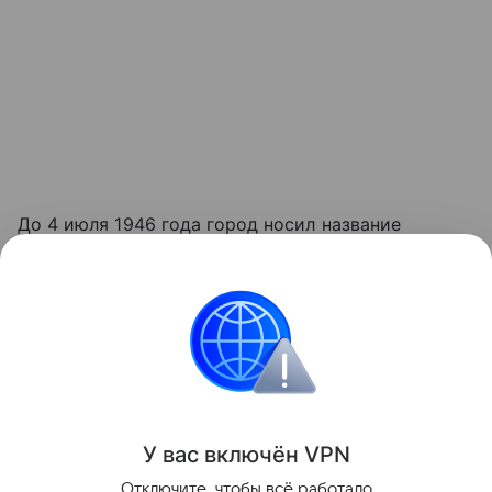
До 4 июля 1946 года город носил название
Кенигсберг. Основан в 1255 году рыцарями
Тевтонского ордена как крепость. В центре города
расположен остров Канта, на котором
возвышается Кафедральный собор - одна из
главных достопримечательностей Калининграда.
Поделиться
У вас включ
ён
V
P
N
Отключите, чтобы всё работало