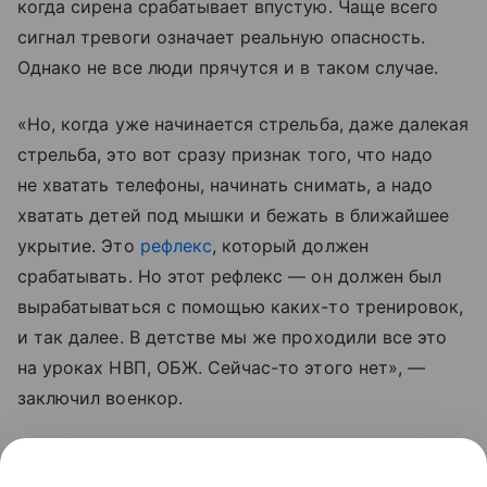
когда сирена срабатывает впустую. Чаще всего
сигнал тревоги означает реальную опасность.
Однако не все люди прячутся и в таком случае.
«Но, когда уже начинается стрельба, даже далекая
стрельба, это вот сразу признак того, что надо
не хватать телефоны, начинать снимать, а надо
хватать детей под мышки и бежать в ближайшее
укрытие. Это
рефлекс
, который должен
срабатывать. Но этот рефлекс — он должен был
вырабатываться с помощью каких-то тренировок,
и так далее. В детстве мы же проходили все это
на уроках НВП, ОБЖ. Сейчас-то этого нет», —
заключил военкор.
По его словам, россиянам пора уже понять,
что для противника даже мирные жители