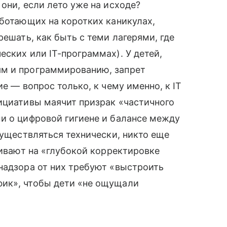
они, если лето уже на исходе?
аботающих на коротких каникулах,
решать, как быть с теми лагерями, где
еских или IT-программах). У детей,
ям и программированию, запрет
е — вопрос только, к чему именно, к IT
ициативы маячит призрак «частичного
и о цифровой гигиене и балансе между
существляться технически, никто еще
аивают на «глубокой корректировке
надзора от них требуют «выстроить
ик», чтобы дети «не ощущали