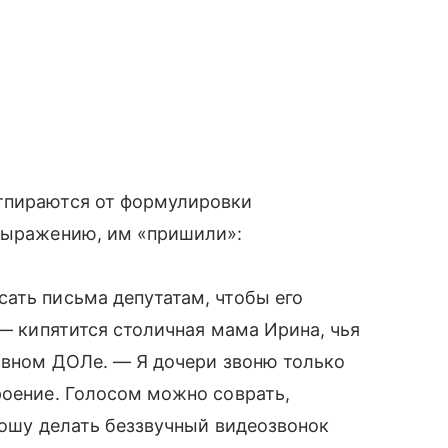
тпираются от формулировки
 выражению, им «пришили»:
ать письма депутатам, чтобы его
 — кипятится столичная мама Ирина, чья
ковном ДОЛе. — Я дочери звоню только
роение. Голосом можно соврать,
прошу делать беззвучный видеозвонок