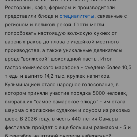
Рестораны, кафе, фермеры и производители
представили блюда и
специалитеты
, связанные с
регионом и великой рекой. Гости могли
попробовать настоящую волжскую кухню: от
вареных раков до плова с индейкой местного
производства, а также уникальные деликатесы
вроде "волжской" шоколадной пасты. Итог
гастрономического марафона - съедено более 10,5
т еды и выпито 14,2 тыс. кружек напитков.
Кульминацией стало народное голосование, в
котором приняли участие порядка 5000 человек,
выбравших "самое самарское блюдо" - им стала
шаурма с волжским судаком и соусом из раковых
шеек. В 2026 году, в честь 440-летия Самары,
фестиваль пройдет с еще большим размахом - 5 и
6 сентября на второй очереди набережной