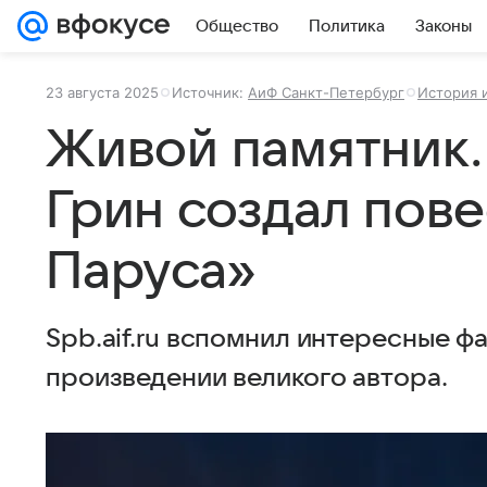
Общество
Политика
Законы
23 августа 2025
Источник:
АиФ Санкт-Петербург
История и
Живой памятник.
Грин создал пов
Паруса»
Spb.aif.ru вспомнил интересные ф
произведении великого автора.