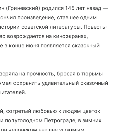
н (Гриневский) родился 145 лет назад —
закончил произведение, ставшее одним
стории советской литературы. Повесть-
ово возрождается на киноэкранах,
де в конце июня появляется сказочный
оверяла на прочность, бросая в тюрьмы
сумел сохранить удивительный сказочный
читателей.
ый, согретый любовью к людям цветок
 и полуголодном Петрограде, в зимних
н он человеком внешне угрюмым,