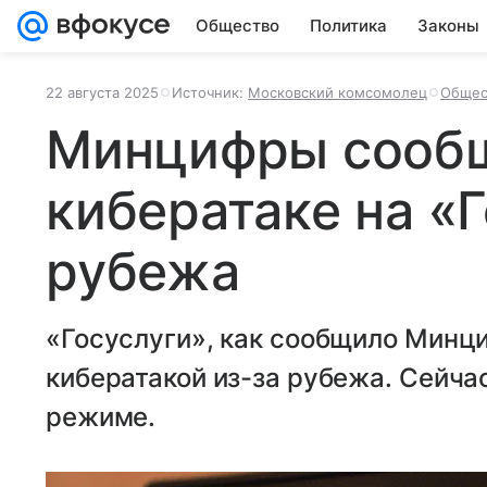
Общество
Политика
Законы
22 августа 2025
Источник:
Московский комсомолец
Общес
Минцифры сооб
кибератаке на «Г
рубежа
«Госуслуги», как сообщило Минци
кибератакой из-за рубежа. Сейча
режиме.