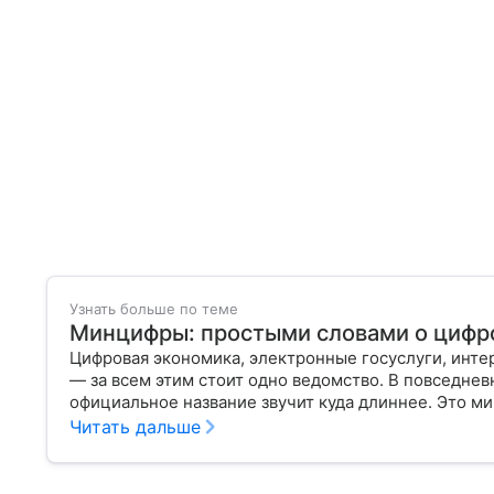
Узнать больше по теме
Минцифры: простыми словами о цифр
Цифровая экономика, электронные госуслуги, инте
— за всем этим стоит одно ведомство. В повседне
официальное название звучит куда длиннее. Это м
России, который отвечает за развитие технологий,
Читать дальше
разберем, что такое Минцифры, чем оно занимается
нас.