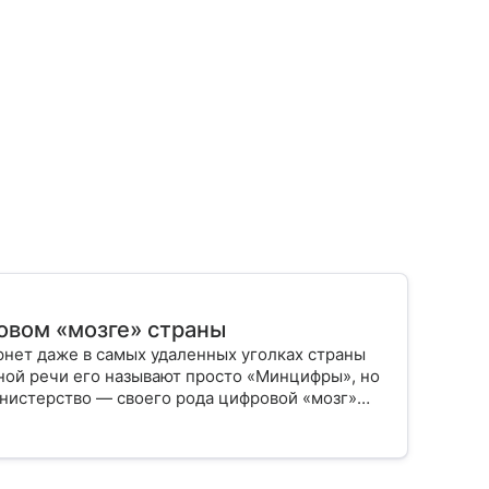
овом «мозге» страны
рнет даже в самых удаленных уголках страны
вной речи его называют просто «Минцифры», но
инистерство — своего рода цифровой «мозг»
 связь и информационную среду. В статье
 и как его работа влияет на жизнь каждого из