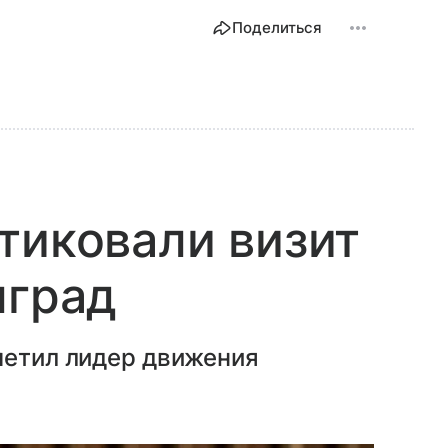
Поделиться
тиковали визит
лград
метил лидер движения