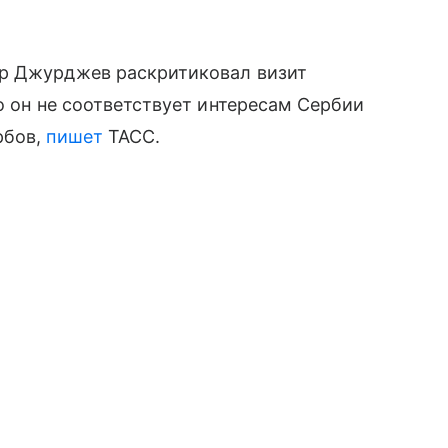
ар Джурджев раскритиковал визит
о он не соответствует интересам Сербии
рбов,
пишет
ТАСС.