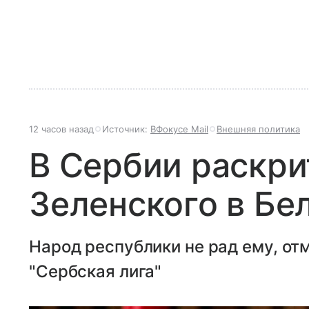
12 часов назад
Источник:
ВФокусе Mail
Внешняя политика
В Сербии раскри
Зеленского в Бе
Народ республики не рад ему, от
"Сербская лига"