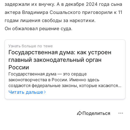
задержали их внучку. А в декабре 2024 года сына
актера Владимира Сошальского приговорили к 11
годам лишения свободы за наркотики.
Он обжаловал решение суда.
Узнать больше по теме
Государственная дума: как устроен
главный законодательный орган
России
Государственная дума — это сердце
законотворчества в России. Именно здесь
создаются федеральные законы, которые касаются
жизни каждого гражданина: от образования и
Читать дальше
медицины до налогов и внешней политики. В статье
разберем, как устроена Дума.
Поделиться