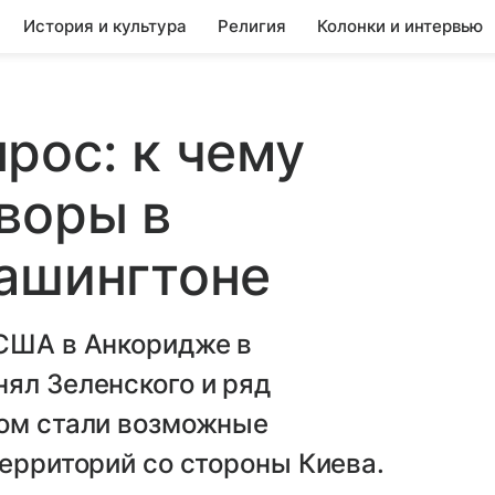
История и культура
Религия
Колонки и интервью
рос: к чему
воры в
Вашингтоне
 США в Анкоридже в
ял Зеленского и ряд
гом стали возможные
территорий со стороны Киева.