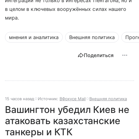
интеграции не только в интересах Пентагона, но и
в целом в ключевых вооружённых силах нашего
мира.
мнения и аналитика
Внешняя политика
Прог
Поделиться
15 часов назад
Источник:
ВФокусе Mail
Внешняя политика
Вашингтон убедил Киев не
атаковать казахстанские
танкеры и КТК