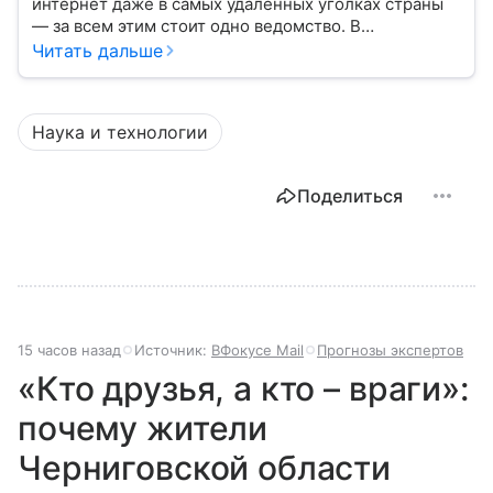
интернет даже в самых удаленных уголках страны
— за всем этим стоит одно ведомство. В
повседневной речи его называют просто
Читать дальше
«Минцифры», но официальное название звучит куда
длиннее. Это министерство — своего рода
цифровой «мозг» России, который отвечает за
Наука и технологии
развитие технологий, связь и информационную
среду. В статье разберем, что такое Минцифры, чем
оно занимается и как его работа влияет на жизнь
Поделиться
каждого из нас.
15 часов назад
Источник:
ВФокусе Mail
Прогнозы экспертов
«Кто друзья, а кто – враги»:
почему жители
Черниговской области