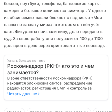
боксов, ноутбуки, телефоны, банковские карты,
камеры и большое количество сим-карт. У одного
из обвиняемых нашли блокнот с надписью «Мои
планы по захвату мира», в котором он вёл учёт
карт. Фигуранты признали вину, дело передано в
суд. За свою работу они получали от 100 до 1100
долларов в день через криптовалютные переводы.
Узнать больше по теме
Роскомнадзор (РКН): кто это и чем
занимается?
В зоне ответственности Роскомнадзора (РКН)
находятся блокировка сайтов, распределение
радиочастот, регистрация СМИ и контроль за
защитой персональных данных. Это главный
Читать дальше
регулятор цифрового и медийного пространства
России. В статье разберем, чем занимается эта
организация и почему она так важна для каждого