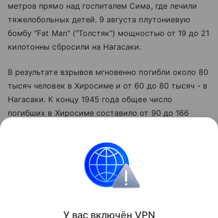
метров прямо над госпиталем Сима, где лечили
тяжелобольных детей. 9 августа плутониевую
бомбу "Fat Man" ("Толстяк") мощностью от 19 до 21
килотонны сбросили на Нагасаки.
В результате взрывов мгновенно погибли около 80
тысяч человек в Хиросиме и от 60 до 80 тысяч - в
Нагасаки. К концу 1945 года общее число
погибших в Хиросиме составило от 90 до 166
тысяч человек, в Нагасаки - от 60 до 80 тысяч. В
последующие годы число жертв продолжало
расти за счет умерших от лучевой болезни,
онкологических и других заболеваний, вызванных
радиационным облучением.
Поделиться
У вас включ
ён
V
P
N