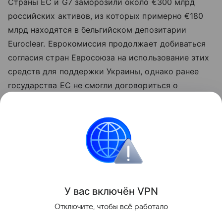
Страны ЕС и G7 заморозили около €300 млрд
российских активов, из которых примерно €180
млрд находятся в бельгийском депозитарии
Euroclear. Еврокомиссия продолжает добиваться
согласия стран Евросоюза на использование этих
средств для поддержки Украины, однако ранее
государства ЕС не смогли договориться о
предоставлении Киеву так называемого
репарационного кредита за счет заблокированных
российских активов.
Европа
Россия
санкции
Внешняя полити
Поделиться
У вас включ
ён
V
P
N
Отключите, чтобы всё работало