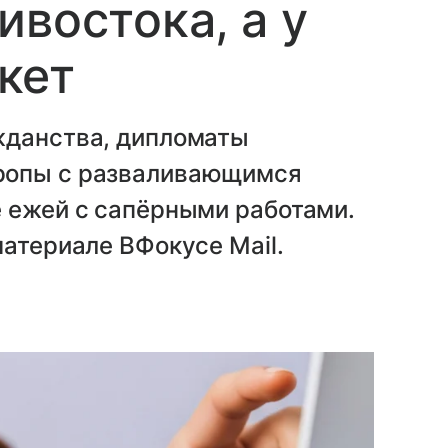
ивостока, а у
кет
жданства, дипломаты
ропы с разваливающимся
е ежей с сапёрными работами.
материале ВФокусе Mail.