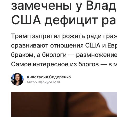
замечены у Влад
США дефицит ра
Трамп запретил рожать ради гра
сравнивают отношения США и Ев
браком, а биологи — размножени
Самое интересное из блогов — в 
Анастасия Сидоренко
Автор ВФокусе Mail