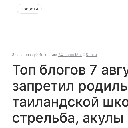
Новости
3 часа назад
Источник:
ВФокусе Mail
Блоги
Топ блогов 7 авг
запретил родиль
таиландской шк
стрельба, акулы