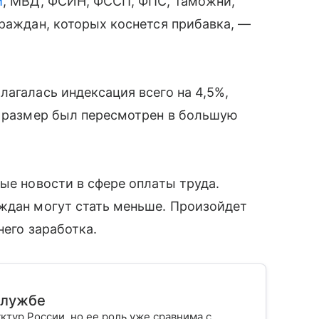
и
, МВД, ФСИН, ФССП, ФПС, таможни,
граждан, которых коснется прибавка, —
лагалась индексация всего на 4,5%,
е размер был пересмотрен в большую
ые новости в сфере оплаты труда.
аждан могут стать меньше. Произойдет
него заработка.
 службе
ктур России, но ее роль уже сравнима с