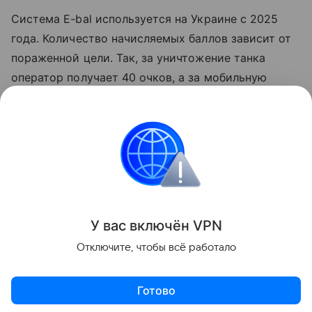
Система E-bal используется на Украине с 2025
года. Количество начисляемых баллов зависит от
пораженной цели. Так, за уничтожение танка
оператор получает 40 очков, а за мобильную
ракетную установку — 50. Накопленные баллы
можно использовать для получения вооружения
через платформу Brave1 Market.
Великобритания
Украина
Внешняя политика
Поделиться
У вас включ
ён
V
P
N
Отключите, чтобы всё работало
Готово