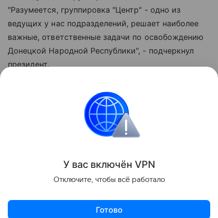
"Разумеется, группировка "Центр" - одно из
ведущих у нас подразделений, решает наиболее
важные, ответственные задачи по освобождению
Донецкой Народной Республики", - подчеркнул
президент.
А исполняющим обязанности командующего
Восточным военным округом, группировкой
"Восток" назначен начальник штаба этой
группировки Петр Болгарев.
Поделиться
У вас включ
ён
V
P
N
Отключите, чтобы всё работало
Готово