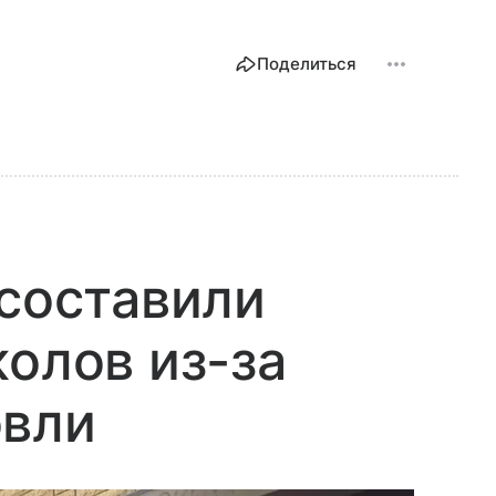
Поделиться
 составили
колов из-за
овли