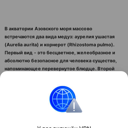
В акватории Азовского моря массово
встречаются два вида медуз: аурелия ушастая
(Aurelia aurita) и корнерот (Rhizostoma pulmo).
Первый вид - это бесцветное, желеобразное и
абсолютно безопасное для человека существо,
напоминающее перевернутое блюдце. Второй
вид гораздо крупнее: его купол достигает
полуметра в поперечнике, а по краю проходит
яркая лиловая кайма. За способность щипать и
обжигать кожу корнерот получил прозвище
"крапивный монстр".
Поделиться