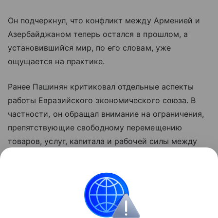
Он подчеркнул, что конфликт между Арменией и
Азербайджаном теперь остался в прошлом, а
установившийся мир, по его словам, уже
ощущается на практике.
Ранее Пашинян критиковал отдельные аспекты
работы Евразийского экономического союза. В
частности, он обращал внимание на ограничения,
препятствующие свободному перемещению
товаров, услуг, капитала и рабочей силы между
странами объединения. По мнению премьера,
такие меры снижают предсказуемость условий
для бизнеса и эффективность интеграции.
Азербайджан
Армения
Внешняя политика