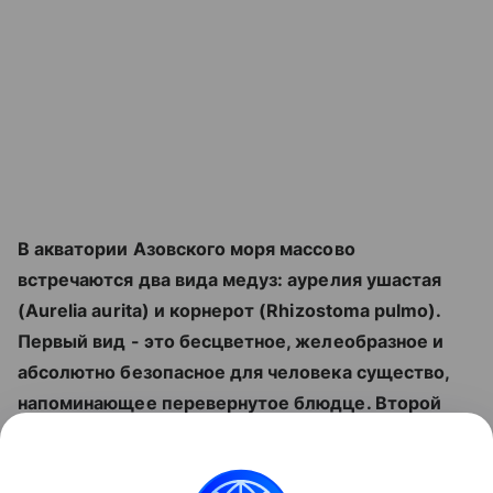
В акватории Азовского моря массово
встречаются два вида медуз: аурелия ушастая
(Aurelia aurita) и корнерот (Rhizostoma pulmo).
Первый вид - это бесцветное, желеобразное и
абсолютно безопасное для человека существо,
напоминающее перевернутое блюдце. Второй
вид гораздо крупнее: его купол достигает
полуметра в поперечнике, а по краю проходит