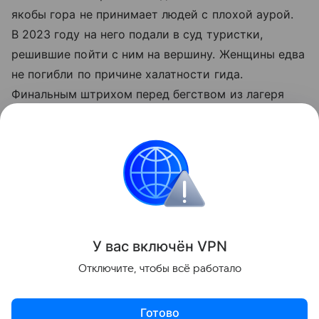
якобы гора не принимает людей с плохой аурой.
В 2023 году на него подали в суд туристки,
решившие пойти с ним на вершину. Женщины едва
не погибли по причине халатности гида.
Финальным штрихом перед бегством из лагеря
для волонтера стали разговоры Игоря о планах
заключить брак с несколькими девушками
и организовать поселение.
Россия
Кабардино-Балкария
правоохраните
Поделиться
У вас включ
ён
V
P
N
Отключите, чтобы всё работало
Готово