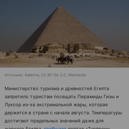
Источник:
Kallerna, CC BY-SA 3.0, Wikimedia
Министерство туризма и древностей Египта
запретило туристам посещать Пирамиды Гизы и
Луксор из-за экстремальной жары, которая
держится в стране с начала августа. Температуры
достигают предельных значений даже для
жаркого Египта,
сообщает
портал «Турпром
»
.