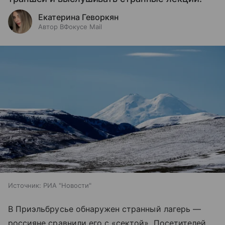
Екатерина Геворкян
Автор ВФокусе Mail
Источник:
РИА "Новости"
В Приэльбрусье обнаружен странный лагерь —
россияне сравнили его с «сектой». Посетителей