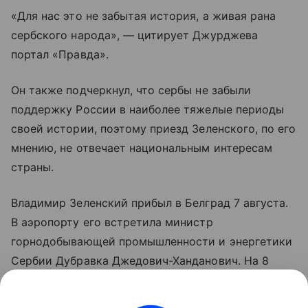
«Для нас это не забытая история, а живая рана
сербского народа», — цитирует Джурджева
портал «Правда».
Он также подчеркнул, что сербы не забыли
поддержку России в наиболее тяжелые периоды
своей истории, поэтому приезд Зеленского, по его
мнению, не отвечает национальным интересам
страны.
Владимир Зеленский прибыл в Белград 7 августа.
В аэропорту его встретила министр
горнодобывающей промышленности и энергетики
Сербии Дубравка Джедович-Ханданович. На 8
августа запланированы переговоры президента
Украины с президентом Сербии Александаром