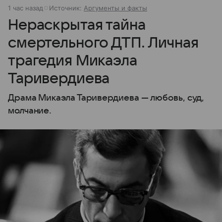
1 час назад
Источник:
Аргументы и факты
Нераскрытая тайна
смертельного ДТП. Личная
трагедия Микаэла
Таривердиева
Драма Микаэла Таривердиева — любовь, суд,
молчание.