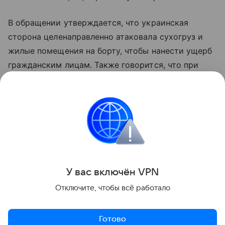
В обращении утверждается, что украинская
сторона целенаправленно атаковала сухогруз и
жилые помещения на борту, чтобы нанести ущерб
гражданским лицам. Также говорится, что при
ударах применялись боеприпасы с кассетными
элементами. Несмотря на повреждения, Reyhan
Sari продолжил движение и дошел до Трабзона.
Украина
Турция
суд
Новости
Поделиться
У вас включ
ён
V
P
N
Отключите, чтобы всё работало
Готово