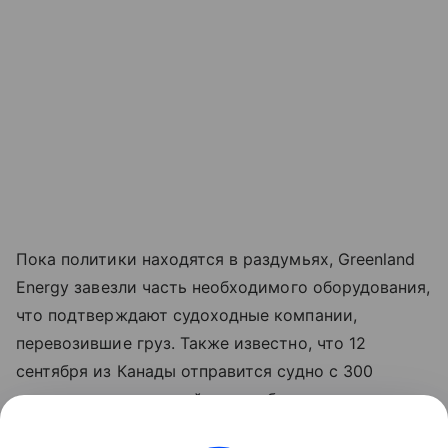
Пока политики находятся в раздумьях,
Greenland
Energy
завезли часть необходимого оборудования,
что подтверждают судоходные компании,
перевозившие груз. Также известно, что 12
сентября из Канады отправится судно с 300
транспортными контейнерами бурового
оборудования. Бурение скважин начнется в