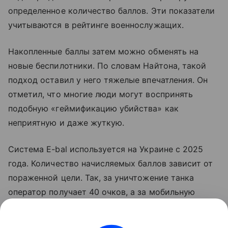
определенное количество баллов. Эти показатели
учитываются в рейтинге военнослужащих.
Накопленные баллы затем можно обменять на
новые беспилотники. По словам Найтона, такой
подход оставил у него тяжелые впечатления. Он
отметил, что многие люди могут воспринять
подобную «геймификацию убийства» как
неприятную и даже жуткую.
Система E-bal используется на Украине с 2025
года. Количество начисляемых баллов зависит от
пораженной цели. Так, за уничтожение танка
оператор получает 40 очков, а за мобильную
ракетную установку — 50. Накопленные баллы
можно использовать для получения вооружения