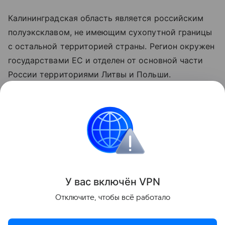
Калининградская область является российским
полуэксклавом, не имеющим сухопутной границы
с остальной территорией страны. Регион окружен
государствами ЕС и отделен от основной части
России территориями Литвы и Польши.
Санкционные ограничения Евросоюза также
затрагивают сухопутный транзит отдельных
категорий товаров в Калининградскую область.
Украина
Россия
Калининградская область
Поделиться
У вас включ
ён
V
P
N
Отключите, чтобы всё работало