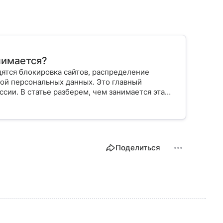
нимается?
дятся блокировка сайтов, распределение
той персональных данных. Это главный
сии. В статье разберем, чем занимается эта
ользователя интернета и телефона.
Поделиться