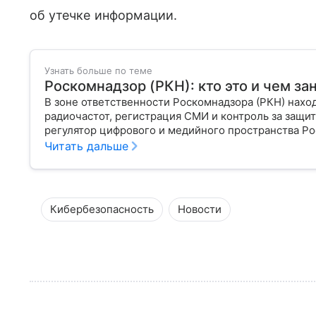
об утечке информации.
Узнать больше по теме
Роскомнадзор (РКН): кто это и чем за
В зоне ответственности Роскомнадзора (РКН) нахо
радиочастот, регистрация СМИ и контроль за защи
регулятор цифрового и медийного пространства Рос
организация и почему она так важна для каждого п
Читать дальше
Кибербезопасность
Новости