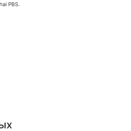
hai PBS.
ных