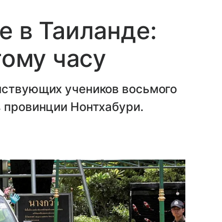
е в Таиланде:
тому часу
йствующих учеников восьмого
в провинции Нонтхабури.