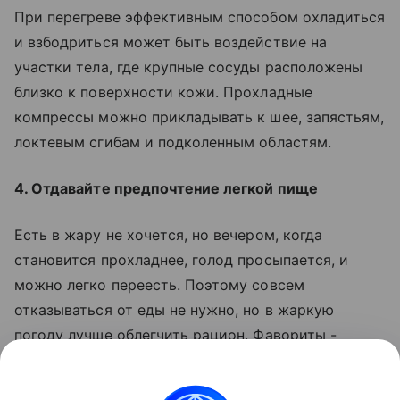
При перегреве эффективным способом охладиться
и взбодриться может быть воздействие на
участки тела, где крупные сосуды расположены
близко к поверхности кожи. Прохладные
компрессы можно прикладывать к шее, запястьям,
локтевым сгибам и подколенным областям.
4. Отдавайте предпочтение легкой пище
Есть в жару не хочется, но вечером, когда
становится прохладнее, голод просыпается, и
можно легко переесть. Поэтому совсем
отказываться от еды не нужно, но в жаркую
погоду лучше облегчить рацион. Фавориты -
овощи, фрукты, ягоды, кисломолочные продукты и
рыба.