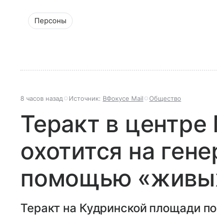
Персоны
8 часов назад
Источник:
ВФокусе Mail
Общество
Теракт в центре
охотится на гене
помощью «живы
Теракт на Кудринской площади по