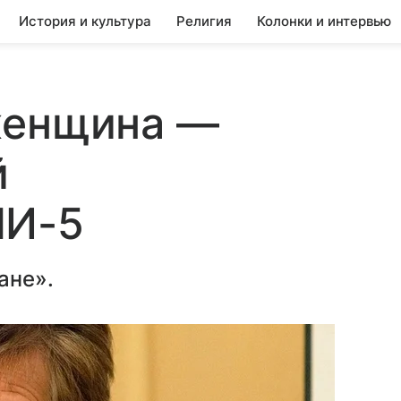
История и культура
Религия
Колонки и интервью
женщина —
й
МИ-5
ане».