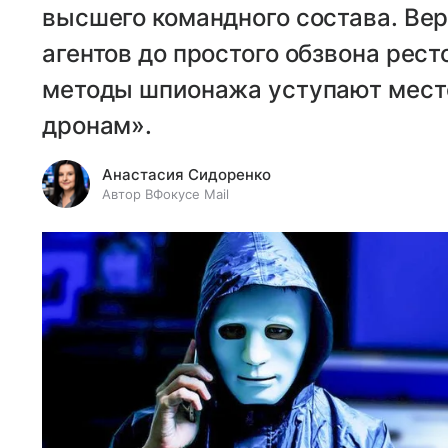
высшего командного состава. Вер
агентов до простого обзвона рес
методы шпионажа уступают мес
дронам».
Анастасия Сидоренко
Автор ВФокусе Mail