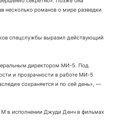
вершенно секретно». Позже она
ав несколько романов о мире разведки
ников спецслужбы выразил действующий
неральным директором МИ-5. Под
ости и прозрачности в работе МИ-5
аследие сохраняется и по сей день», —
м М в исполнении Джуди Денч в фильмах