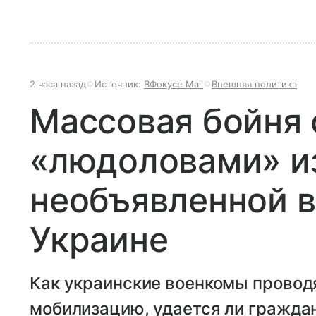
2 часа назад
Источник:
ВФокусе Mail
Внешняя политика
Массовая бойня 
«людоловами» из
необъявленной в
Украине
Как украинские военкомы провод
мобилизацию, удается ли граждан