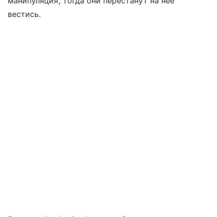
манипуляция, тогда они перестанут на неё
вестись.