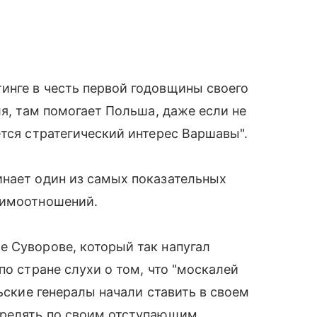
инге в честь первой годовщины своего
ля, там помогает Польша, даже если не
ется стратегический интерес Варшавы".
инает один из самых показательных
аимоотношений.
 Суворове, который так напугал
по стране слухи о том, что "москалей
льские генералы начали ставить в своем
трелять по своим отступающим.