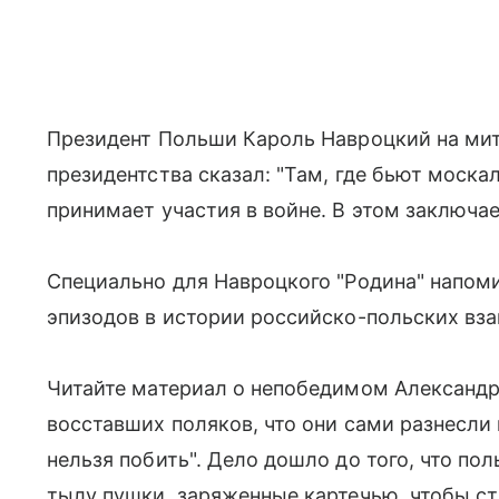
Президент Польши Кароль Навроцкий на мит
президентства сказал: "Там, где бьют моска
принимает участия в войне. В этом заключа
Специально для Навроцкого "Родина" напом
эпизодов в истории российско-польских вз
Читайте материал о непобедимом Александре
восставших поляков, что они сами разнесли 
нельзя побить". Дело дошло до того, что по
тылу пушки, заряженные картечью, чтобы с