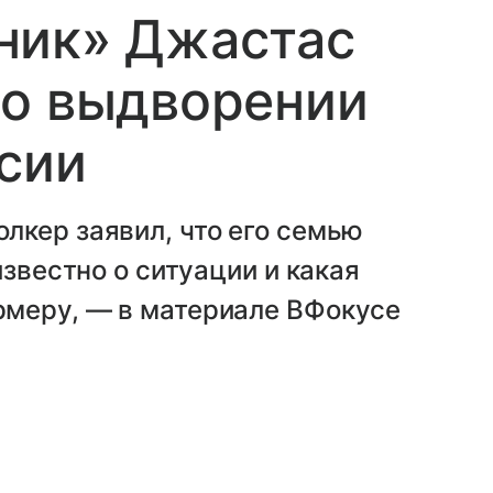
ник» Джастас
 о выдворении
ссии
лкер заявил, что его семью
известно о ситуации и какая
меру, — в материале ВФокусе