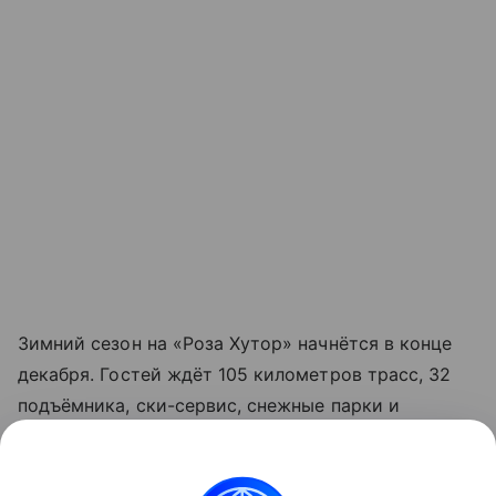
Зимний сезон на «Роза Хутор» начнётся в конце
декабря. Гостей ждёт 105 километров трасс, 32
подъёмника, ски-сервис, снежные парки и
вечернее катание. Акция раннего бронирования
продлится до ноября, но с каждым месяцем