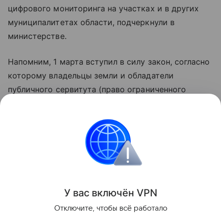
цифрового мониторинга на участках и в других
муниципалитетах области, подчеркнули в
министерстве.
Напомним, 1 марта вступил в силу закон, согласно
которому владельцы земли и обладатели
публичного сервитута (право ограниченного
пользования землей в государственных или
муниципальных интересах, например в районах
проезда, прохода или прокладки коммуникаций)
обязаны уничтожать борщевик и другие
чужеродные растения.
Поделиться
У вас включ
ён
V
P
N
Отключите, чтобы всё работало