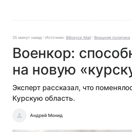
35 минут назад
Источник:
ВФокусе Mail
Внешняя политика
Военкор: способ
на новую «курск
Эксперт рассказал, что поменяло
Курскую область.
Андрей Монид